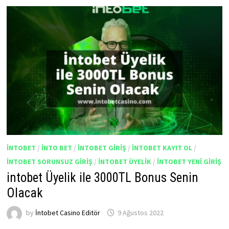
INTOBET
/
INTO BET
/
INTOBET GIRIŞ
/
INTOBET KAYIT OL
/
INTOBET SORUNSUZ GIRIŞ
/
INTOBET ÜYELIK
/
INTOBET YENI GIRIŞ
intobet Üyelik ile 3000TL Bonus Senin
Olacak
by
İntobet Casino Editör
9 Ağustos 2022