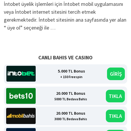
İntobet üyelik işlemleri için İntobet mobil uygulamasını
veya İntobet internet sitesini tercih etmek
gerekmektedir. İntobet sitesinin ana sayfasında yer alan
“ üye ol” seçeneği ile …
CANLI BAHIS VE CASINO
5.000 TL Bonus
GİRİŞ
+ 150 Freespin
20.000 TL Bonus
TIKLA
5000 TL Bedava Bahis
20.000 TL Bonus
TIKLA
3000 TL Bedava Bahis