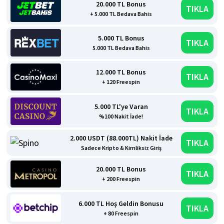
20.000 TL Bonus
TIKLA
+ 5.000 TL Bedava Bahis
5.000 TL Bonus
TIKLA
5.000 TL Bedava Bahis
12.000 TL Bonus
TIKLA
+ 120 Freespin
5.000 TL'ye Varan
TIKLA
%100 Nakit İade!
2.000 USDT (88.000TL) Nakit İade
TIKLA
Sadece Kripto & Kimliksiz Giriş
20.000 TL Bonus
TIKLA
+ 200 Freespin
6.000 TL Hoş Geldin Bonusu
TIKLA
+ 80 Freespin