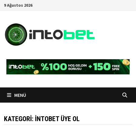
İçeriğe
9 Ağustos 2026
geç
MENÜ
KATEGORI:
INTOBET ÜYE OL