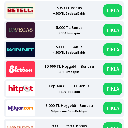
5050 TL Bonus
TIKLA
+ 500 TL Bedava Bahis
5.000 TL Bonus
TIKLA
+ 300 Freespin
5.000 TL Bonus
TIKLA
+ 500 TL Bedava Bahis
10.000 TL Hoşgeldin Bonusu
TIKLA
+ 50 Freespin
Toplam 6.000 TL Bonus
TIKLA
+ 100 Freespin
8.000 TL Hoşgeldin Bonusu
TIKLA
Milyar.com Seni Bekliyor
3000 TL %300 Bonus