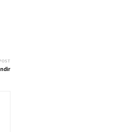
Next
POST
post:
ndir