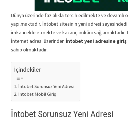
Dünya üzerinde fazlalıkla tercih edilmekte ve devamlı o
yapılmaktadır. İntobet sitesinin yeni adresi sayesindedi
imkanı elde etmekte ve kazanç imkânı sağlamaktadır. 
İnternet adresi üzerinden
İntobet yeni adresine giriş
sahip olmaktadır.
İçindekiler
İntobet Sorunsuz Yeni Adresi
İntobet Mobil Giriş
İntobet Sorunsuz Yeni Adresi